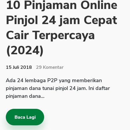
10 Pinjaman Online
Sekuritas Saham
Pinjol 24 jam Cepat
Bank Digital
Crypto
Cair Terpercaya
Assets Crypto
(2024)
Exchange
Asuransi
15 Juli 2018
29
Komentar
Asuransi Jiwa
Ada 24 lembaga P2P yang memberikan
Asuransi Kesehatan
pinjaman dana tunai pinjol 24 jam. Ini daftar
Asuransi Syariah
pinjaman dana...
Baca Lagi