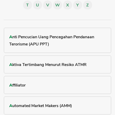
T
U
V
W
X
Y
Z
Sekuritas Saham
Bank Digital
Crypto
Assets Crypto
Anti Pencucian Uang Pencegahan Pendanaan
Exchange
Terorisme (APU PPT)
Asuransi
Asuransi Jiwa
Aktiva Tertimbang Menurut Resiko ATMR
Asuransi Kesehatan
Asuransi Syariah
Affiliator
Automated Market Makers (AMM)