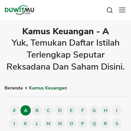
Tabungan
Reksadana
Kamus Keuangan - A
Emas
Yuk, Temukan Daftar Istilah
Pengeluaran
Saham
Asuransi
Terlengkap Seputar
Kartu Kredit
Bitcoin
Rencana Keuangan
KPR
Reksadana Dan Saham Disini.
Investasi
Pinjaman
Mengelola keuangan
KTA
Kartu Kredit
Pinjaman Online
KTA
Beranda
Kamus Keuangan
Hutang
KPR
Kredit Usaha
#
A
B
C
D
E
F
G
H
I
Pinjaman Online
J
K
L
M
N
O
P
Q
R
S
Broker Forex