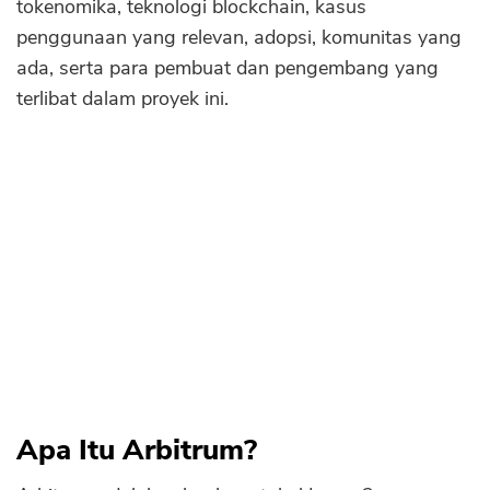
tokenomika, teknologi blockchain, kasus
Sekuritas Saham
penggunaan yang relevan, adopsi, komunitas yang
Kelebihan Arbitrum
Bank Digital
ada, serta para pembuat dan pengembang yang
Kekurangan Arbitrum
terlibat dalam proyek ini.
Crypto
Tokenomics Arbitrum
Assets Crypto
Teknologi Blockchain di Balik Arbitrum
Exchange
Use Cases Adopsi Arbitrum
Asuransi
Komunitas Arbitrum
Asuransi Jiwa
Pendiri dan Developer Arbitrum
Asuransi Kesehatan
Kesimpulan
Asuransi Syariah
Pertanyaan Umum (FAQs)
Apa Itu Arbitrum?