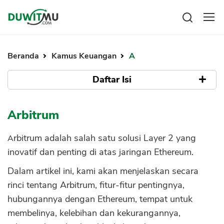
Tabungan
Reksadana
Beranda
Kamus Keuangan
A
Emas
Pengeluaran
Saham
Daftar Isi
Asuransi
Kartu Kredit
Bitcoin
Rencana Keuangan
Apa Itu Arbitrum?
KPR
Investasi
Arbitrum
Pinjaman
Mengelola keuangan
KTA
Fitur Penting Arbitrum sebagai Layer 2
Kartu Kredit
Arbitrum adalah salah satu solusi Layer 2 yang
Pinjaman Online
1. Peningkaatan Scalability
KTA
inovatif dan penting di atas jaringan Ethereum.
Hutang
2. Kecepatan Transaksi yang Tinggi
KPR
Dalam artikel ini, kami akan menjelaskan secara
3. Kompatibilitas dengan Ekosistem
Kredit Usaha
rinci tentang Arbitrum, fitur-fitur pentingnya,
Ethereum
Pinjaman Online
hubungannya dengan Ethereum, tempat untuk
Hubungan dengan Ethereum
membelinya, kelebihan dan kekurangannya,
Broker Forex
Tempat Membeli Arbitrum