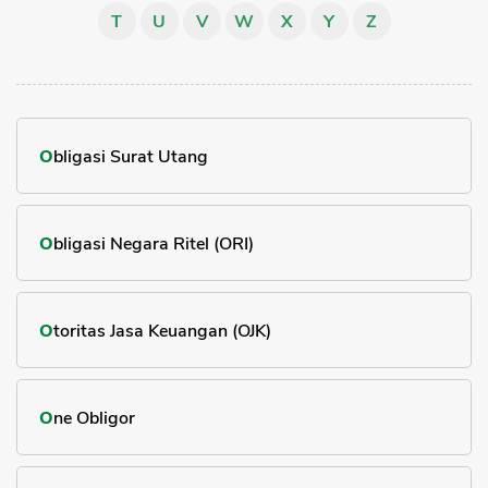
T
U
V
W
X
Y
Z
Sekuritas Saham
Bank Digital
Crypto
Assets Crypto
Obligasi Surat Utang
Exchange
Asuransi
Obligasi Negara Ritel (ORI)
Asuransi Jiwa
Asuransi Kesehatan
Otoritas Jasa Keuangan (OJK)
Asuransi Syariah
One Obligor