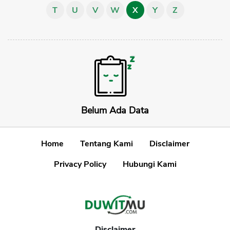
T
U
V
W
X
Y
Z
Sekuritas Saham
Bank Digital
Crypto
Assets Crypto
Exchange
Asuransi
Belum Ada Data
Asuransi Jiwa
Asuransi Kesehatan
Home
Tentang Kami
Disclaimer
Asuransi Syariah
Privacy Policy
Hubungi Kami
Disclaimer