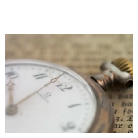
Sekuritas Saham
Bank Digital
Crypto
Assets Crypto
Exchange
Asuransi
Asuransi Jiwa
Asuransi Kesehatan
Asuransi Syariah