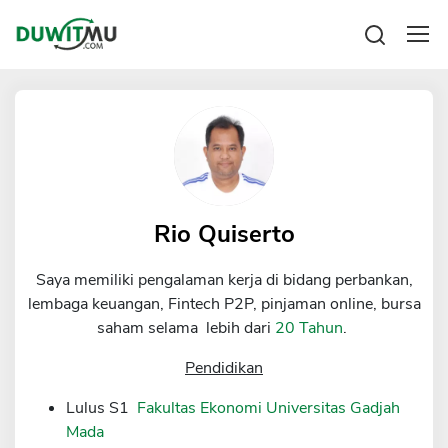
Tabungan
Reksadana
Emas
Pengeluaran
Saham
Asuransi
Kartu Kredit
Bitcoin
Rencana Keuangan
KPR
Investasi
Pinjaman
Rio Quiserto
Mengelola keuangan
KTA
Kartu Kredit
Saya memiliki pengalaman kerja di bidang perbankan,
Pinjaman Online
KTA
lembaga keuangan, Fintech P2P, pinjaman online, bursa
Hutang
saham selama lebih dari
20 Tahun
.
KPR
Kredit Usaha
Pendidikan
Pinjaman Online
Lulus S1
Fakultas Ekonomi Universitas Gadjah
Mada
Broker Forex