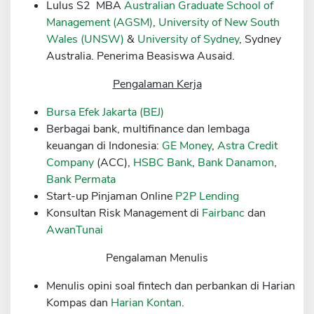
Lulus S2 MBA
Australian Graduate School of
Sekuritas Saham
Management (AGSM)
,
University of New South
Wales (UNSW)
&
University of Sydney
, Sydney
Bank Digital
Australia. Penerima Beasiswa Ausaid.
Crypto
Pengalaman Kerja
Assets Crypto
Bursa Efek Jakarta (BEJ)
Exchange
Berbagai bank, multifinance dan lembaga
Asuransi
keuangan di Indonesia:
GE Money
,
Astra Credit
Company
(ACC),
HSBC Bank
,
Bank Danamon
,
Asuransi Jiwa
Bank Permata
Asuransi Kesehatan
Start-up Pinjaman Online
P2P Lending
Konsultan Risk Management di
Fairbanc
dan
Asuransi Syariah
AwanTunai
Pengalaman Menulis
Menulis opini soal fintech dan perbankan di Harian
Kompas dan
Harian Kontan
.