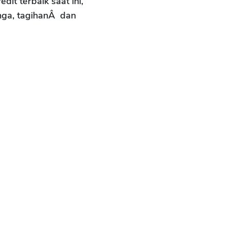
it terbaik saat ini,
nga, tagihanÂ dan