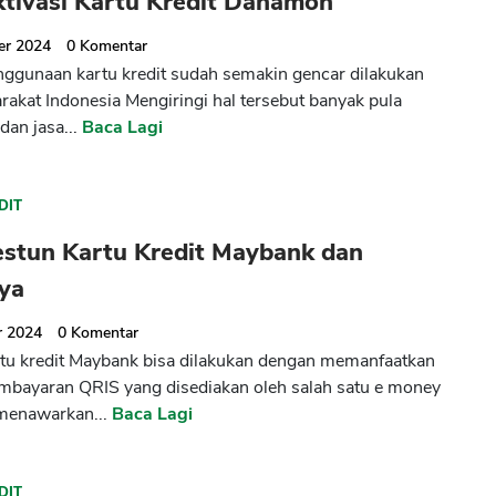
ktivasi Kartu Kredit Danamon
er 2024
0
Komentar
enggunaan kartu kredit sudah semakin gencar dilakukan
rakat Indonesia Mengiringi hal tersebut banyak pula
dan jasa...
Baca Lagi
DIT
estun Kartu Kredit Maybank dan
nya
r 2024
0
Komentar
tu kredit Maybank bisa dilakukan dengan memanfaatkan
pembayaran QRIS yang disediakan oleh salah satu e money
menawarkan...
Baca Lagi
DIT