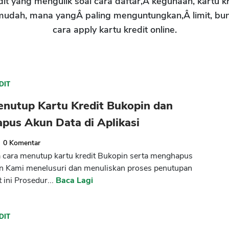
t yang mengulik soal cara daftar,Â kegunaan, kartu kred
mudah, mana yangÂ paling menguntungkan,Â limit, bu
cara apply kartu kredit online.
DIT
enutup Kartu Kredit Bukopin dan
pus Akun Data di Aplikasi
0
Komentar
cara menutup kartu kredit Bukopin serta menghapus
un Kami menelusuri dan menuliskan proses penutupan
t ini Prosedur...
Baca Lagi
DIT