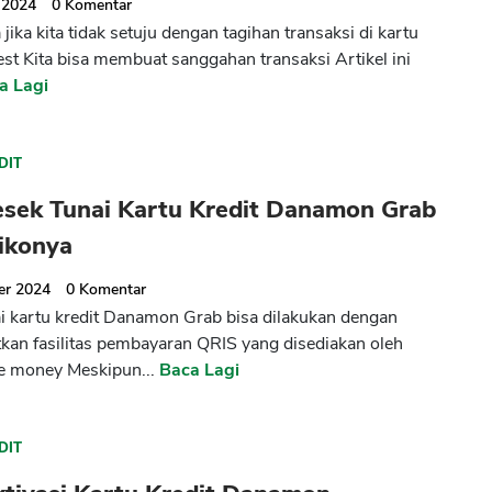
 2024
0
Komentar
ika kita tidak setuju dengan tagihan transaksi di kartu
est Kita bisa membuat sanggahan transaksi Artikel ini
a Lagi
DIT
esek Tunai Kartu Kredit Danamon Grab
ikonya
er 2024
0
Komentar
i kartu kredit Danamon Grab bisa dilakukan dengan
an fasilitas pembayaran QRIS yang disediakan oleh
 e money Meskipun...
Baca Lagi
DIT