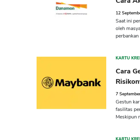
Cara A
12 Septemb
Saat ini p
oleh masya
perbankan 
KARTU KRE
Cara G
Risiko
7 Septembe
Gestun kar
fasilitas 
Meskipun 
KARTU KRE