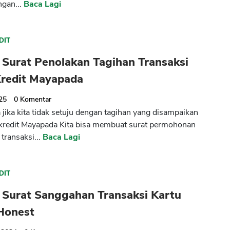
ngan...
Baca Lagi
DIT
 Surat Penolakan Tagihan Transaksi
Kredit Mayapada
025
0
Komentar
jika kita tidak setuju dengan tagihan yang disampaikan
 kredit Mayapada Kita bisa membuat surat permohonan
transaksi...
Baca Lagi
CANCEL
OK
DIT
 Surat Sanggahan Transaksi Kartu
 Honest