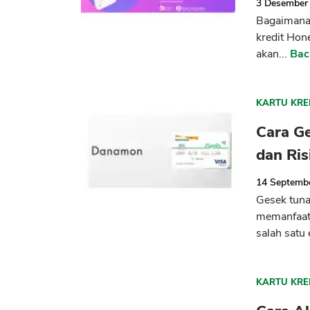
3 Desember
Bagaimana j
kredit Hon
akan...
Bac
KARTU KRE
Cara G
dan Ris
14 Septemb
Gesek tuna
memanfaatk
salah satu
KARTU KRE