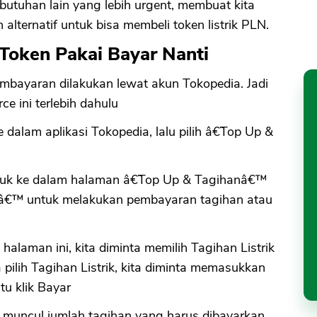
ebutuhan lain yang lebih urgent, membuat kita
lternatif untuk bisa membeli token listrik PLN.
i Token Pakai Bayar Nanti
embayaran dilakukan lewat akun Tokopedia. Jadi
e ini terlebih dahulu
 dalam aplikasi Tokopedia, lalu pilih â€˜Top Up &
masuk ke dalam halaman â€˜Top Up & Tagihanâ€™
 PLNâ€™ untuk melakukan pembayaran tagihan atau
 halaman ini, kita diminta memilih Tagihan Listrik
a pilih Tagihan Listrik, kita diminta memasukkan
tu klik Bayar
ni muncul jumlah tagihan yang harus dibayarkan