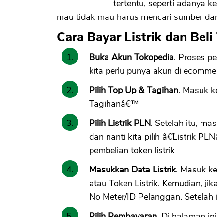
tertentu, seperti adanya k
mau tidak mau harus mencari sumber dan a
Cara Bayar Listrik dan Bel
Buka Akun Tokopedia
. Proses p
kita perlu punya akun di ecommerc
Pilih Top Up & Tagihan
. Masuk ke
Tagihanâ€™
Pilih Listrik PLN
. Setelah itu, 
dan nanti kita pilih â€˜Listrik
pembelian token listrik
Masukkan Data Listrik
. Masuk ke
atau Token Listrik. Kemudian, jik
No Meter/ID Pelanggan. Setelah i
Pilih Pembayaran
. Di halaman i