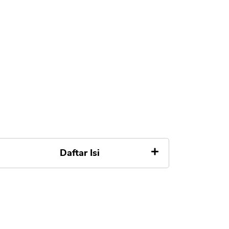
Daftar Isi
Cara Bayar Listrik dan Beli Token
Pakai Bayar Nanti
Gambaran Proses Pembayaran