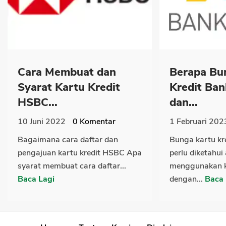
Cara Membuat dan
Berapa Bu
Syarat Kartu Kredit
Kredit Ba
HSBC...
dan...
10 Juni 2022
0
Komentar
1 Februari 202
Bagaimana cara daftar dan
Bunga kartu kr
pengajuan kartu kredit HSBC Apa
perlu diketahui
syarat membuat cara daftar...
menggunakan ka
Baca Lagi
dengan...
Baca 