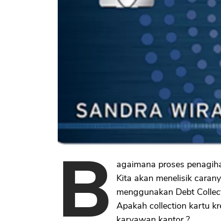
B
agaimana proses penagihan
Kita akan menelisik caran
menggunakan Debt Collect
Apakah collection kartu k
karyawan kantor ?