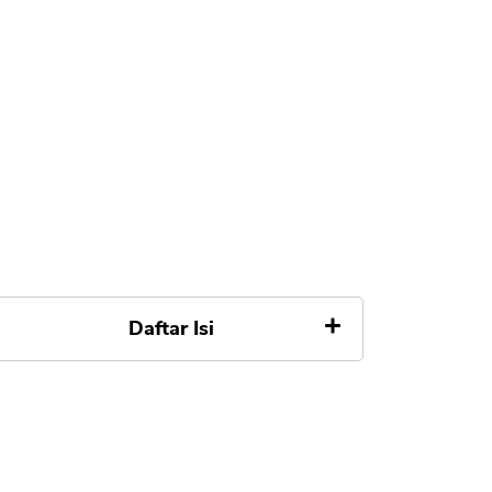
Daftar Isi
1. Collection Gagal Bayar Kartu
Kredit Bank Citibank
2. Penyampaian Informasi Cara