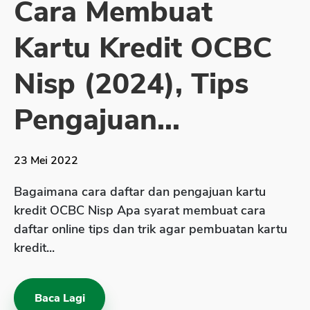
Cara Membuat
Sekuritas Saham
Kartu Kredit OCBC
Bank Digital
Crypto
Nisp (2024), Tips
Assets Crypto
Pengajuan...
Exchange
Asuransi
23 Mei 2022
Asuransi Jiwa
Bagaimana cara daftar dan pengajuan kartu
Asuransi Kesehatan
kredit OCBC Nisp Apa syarat membuat cara
Asuransi Syariah
daftar online tips dan trik agar pembuatan kartu
kredit...
Baca Lagi