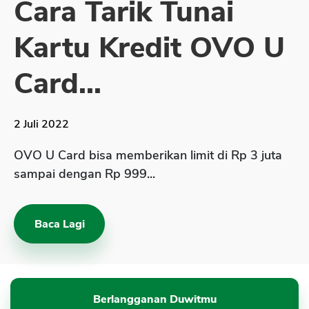
Cara Tarik Tunai
Sekuritas Saham
Kartu Kredit OVO U
Bank Digital
Crypto
Card...
Assets Crypto
Exchange
2 Juli 2022
Asuransi
OVO U Card bisa memberikan limit di Rp 3 juta
Asuransi Jiwa
sampai dengan Rp 999...
Asuransi Kesehatan
Asuransi Syariah
Baca Lagi
Berlangganan Duwitmu