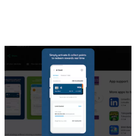
4. Pelaporan ke SLIK OJK, BI Checking
Sekuritas Saham
5. Nasabah Bisa Mengadukan Jenius atas
Penagihan
Bank Digital
Kesimpulan
Crypto
Assets Crypto
Exchange
Asuransi
Asuransi Jiwa
Asuransi Kesehatan
Asuransi Syariah