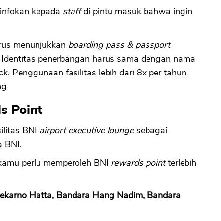
infokan kepada
staff
di pintu masuk bahwa ingin
rus menunjukkan
boarding pass & passport
 Identitas penerbangan harus sama dengan nama
. Penggunaan fasilitas lebih dari 8x per tahun
ng
s Point
ilitas BNI
airport executive lounge
sebagai
a BNI.
 kamu perlu memperoleh BNI
rewards point
terlebih
Soekarno Hatta, Bandara Hang Nadim, Bandara