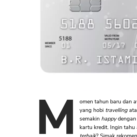
M
omen tahun baru dan a
yang hobi
travelling
ata
semakin
happy
dengan 
kartu kredit. Ingin tah
terbaik
? Simak rekomend