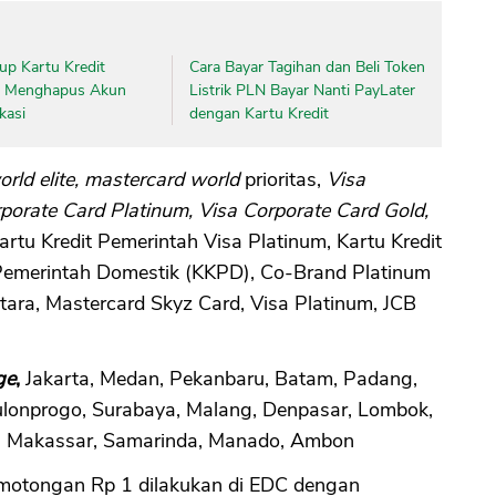
CANCEL
OK
up Kartu Kredit
Cara Bayar Tagihan dan Beli Token
n Menghapus Akun
Listrik PLN Bayar Nanti PayLater
kasi
dengan Kartu Kredit
rld elite, mastercard world
prioritas,
Visa
rporate Card Platinum, Visa Corporate Card Gold,
artu Kredit Pemerintah Visa Platinum, Kartu Kredit
 Pemerintah Domestik (KKPD), Co-Brand Platinum
tara, Mastercard Skyz Card, Visa Platinum, JCB
ge
,
Jakarta, Medan, Pekanbaru, Batam, Padang,
lonprogo, Surabaya, Malang, Denpasar, Lombok,
n, Makassar, Samarinda, Manado, Ambon
pemotongan Rp 1 dilakukan di EDC dengan