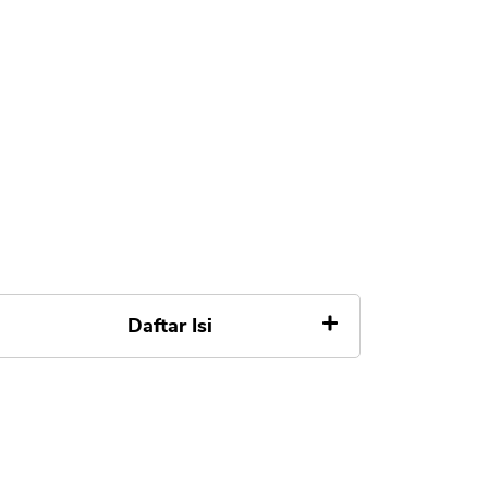
Daftar Isi
1. Kartu Kredit Bank Mandiri
2. Kartu Kredit BCA JCB Black
3. Kartu Kredit BNI Rewards