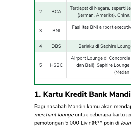
Terdapat di Negara, seperti J
2
BCA
(Jerman, Amerika), Chin
Fasilitas BNI airport execu
3
BNI
4
DBS
Berlaku di Saphire Loung
Airport Lounge di Concordi
5
HSBC
dan Bali), Saphire Loung
(Medan 
1. Kartu Kredit Bank Mandi
Bagi nasabah Mandiri kamu akan mendap
merchant lounge
untuk beberapa kartu je
pemotongan 5.000 Livinâ€™ poin di
lou