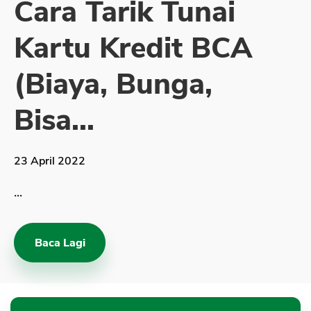
Cara Tarik Tunai
Sekuritas Saham
Kartu Kredit BCA
Bank Digital
Crypto
(Biaya, Bunga,
Assets Crypto
Bisa...
Exchange
Asuransi
23 April 2022
Asuransi Jiwa
...
Asuransi Kesehatan
Asuransi Syariah
Baca Lagi