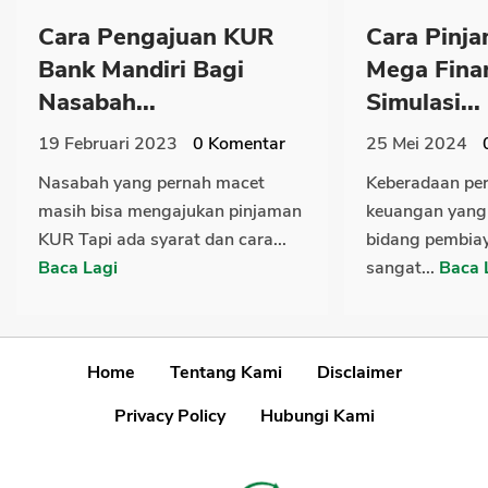
Cara Pengajuan KUR
Cara Pinja
Bank Mandiri Bagi
Mega Fina
Nasabah...
Simulasi...
19 Februari 2023
0
Komentar
25 Mei 2024
Nasabah yang pernah macet
Keberadaan pe
masih bisa mengajukan pinjaman
keuangan yang 
KUR Tapi ada syarat dan cara...
bidang pembia
Baca Lagi
sangat...
Baca 
Home
Tentang Kami
Disclaimer
Privacy Policy
Hubungi Kami