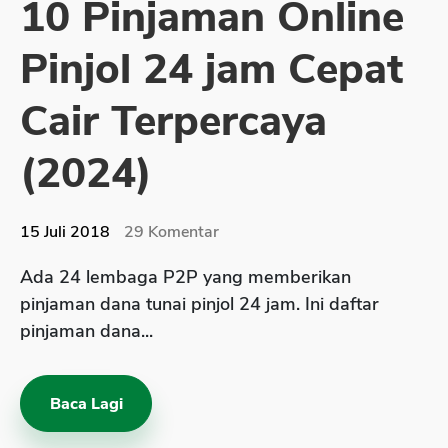
10 Pinjaman Online
Sekuritas Saham
Pinjol 24 jam Cepat
Bank Digital
Crypto
Cair Terpercaya
Assets Crypto
(2024)
Exchange
Asuransi
15 Juli 2018
29
Komentar
Asuransi Jiwa
Ada 24 lembaga P2P yang memberikan
Asuransi Kesehatan
pinjaman dana tunai pinjol 24 jam. Ini daftar
Asuransi Syariah
pinjaman dana...
Baca Lagi