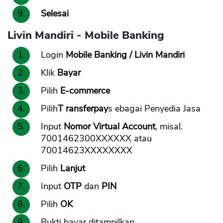
Selesai
Livin Mandiri - Mobile Banking
Login
Mobile Banking / Livin Mandiri
Klik
Bayar
Pilih
E-commerce
Pilih
T ransferpay
s ebagai Penyedia Jasa
Input
Nomor Virtual Account
, misal.
7001462300XXXXXX atau
70014623XXXXXXXX
Pilih
Lanjut
Input
OTP
dan
PIN
Pilih
OK
Bukti bayar ditampilkan