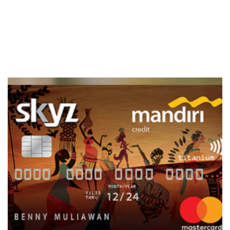
Transaksi
Sekuritas Saham
Penawaran
Bank Digital
Kartu Hilang
Crypto
Assets Crypto
Exchange
Asuransi
Asuransi Jiwa
Asuransi Kesehatan
Asuransi Syariah