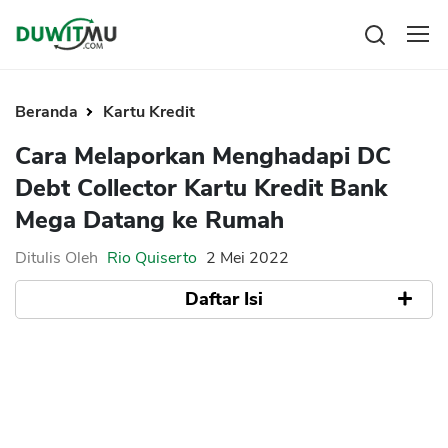
Tabungan
Reksadana
Beranda
Kartu Kredit
Emas
Pengeluaran
Cara Melaporkan Menghadapi DC
Saham
Asuransi
Debt Collector Kartu Kredit Bank
Kartu Kredit
Bitcoin
Rencana Keuangan
Mega Datang ke Rumah
KPR
Investasi
Pinjaman
Mengelola keuangan
KTA
Ditulis Oleh
Rio Quiserto
2 Mei 2022
Kartu Kredit
Pinjaman Online
Daftar Isi
KTA
Hutang
KPR
1. Menghadapi Debt Collector Kartu Kredit
Kredit Usaha
Bank Mega Saat Gagal Bayar
2. Penyampaian Informasi Cara Bayar Kartu
Pinjaman Online
Kredit
3. Peringatan Warning Letter
Broker Forex