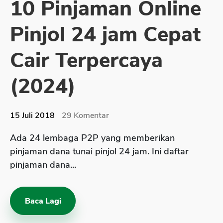
10 Pinjaman Online
Sekuritas Saham
Pinjol 24 jam Cepat
Bank Digital
Crypto
Cair Terpercaya
Assets Crypto
(2024)
Exchange
Asuransi
15 Juli 2018
29
Komentar
Asuransi Jiwa
Ada 24 lembaga P2P yang memberikan
Asuransi Kesehatan
pinjaman dana tunai pinjol 24 jam. Ini daftar
Asuransi Syariah
pinjaman dana...
Baca Lagi