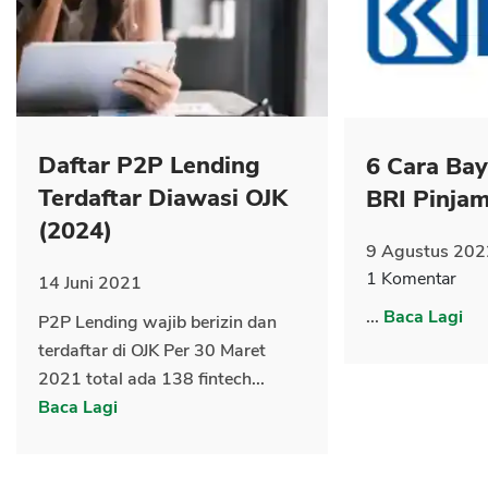
Daftar P2P Lending
6 Cara Ba
CANCEL
OK
Terdaftar Diawasi OJK
BRI Pinja
(2024)
9 Agustus 202
1 Komentar
14 Juni 2021
...
Baca Lagi
P2P Lending wajib berizin dan
terdaftar di OJK Per 30 Maret
2021 total ada 138 fintech...
Baca Lagi