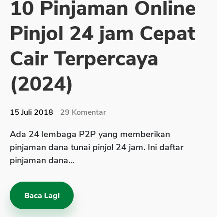
10 Pinjaman Online
Sekuritas Saham
Pinjol 24 jam Cepat
Bank Digital
Crypto
Cair Terpercaya
Assets Crypto
(2024)
Exchange
Asuransi
15 Juli 2018
29
Komentar
Asuransi Jiwa
Ada 24 lembaga P2P yang memberikan
Asuransi Kesehatan
pinjaman dana tunai pinjol 24 jam. Ini daftar
Asuransi Syariah
pinjaman dana...
Baca Lagi