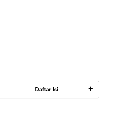
Daftar Isi
Apa itu Kredit Macbook Air M1
Harga Macbook Air M1 13 inch
256GB