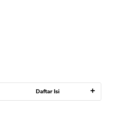
Daftar Isi
Bunga Kartu Kredit BCA
Platinum
Iuran Tahunan, Biaya Tarik Tunai