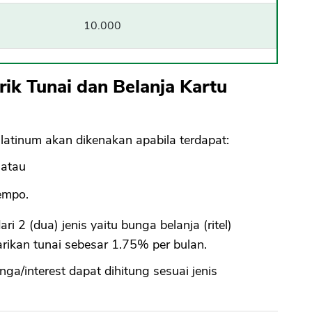
10.000
CANCEL
OK
ik Tunai dan Belanja Kartu
Platinum akan dikenakan apabila terdapat:
 atau
empo.
ri 2 (dua) jenis yaitu bunga belanja (ritel)
ikan tunai sebesar 1.75% per bulan.
ga/interest dapat dihitung sesuai jenis