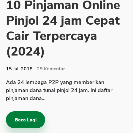
10 Pinjaman Online
Sekuritas Saham
Pinjol 24 jam Cepat
Bank Digital
Crypto
Cair Terpercaya
Assets Crypto
(2024)
Exchange
Asuransi
15 Juli 2018
29
Komentar
Asuransi Jiwa
Ada 24 lembaga P2P yang memberikan
Asuransi Kesehatan
pinjaman dana tunai pinjol 24 jam. Ini daftar
Asuransi Syariah
pinjaman dana...
Baca Lagi