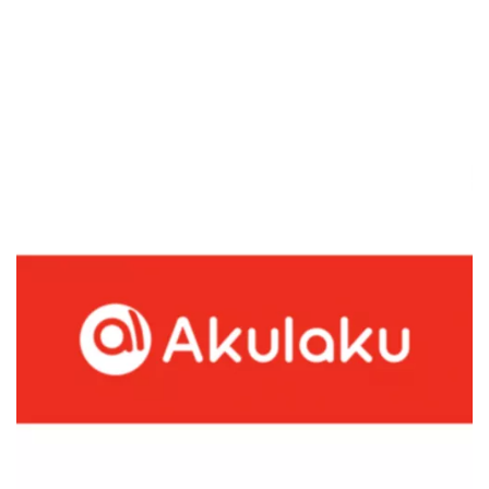
Sekuritas Saham
Bank Digital
Crypto
Assets Crypto
Exchange
Asuransi
Asuransi Jiwa
Asuransi Kesehatan
Asuransi Syariah