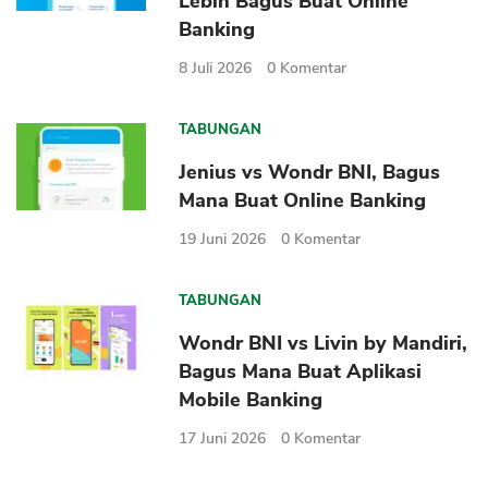
Lebih Bagus Buat Online
Sekuritas Saham
Banking
Bank Digital
8 Juli 2026
0
Komentar
Crypto
TABUNGAN
Assets Crypto
Jenius vs Wondr BNI, Bagus
Exchange
Mana Buat Online Banking
Asuransi
19 Juni 2026
0
Komentar
Asuransi Jiwa
TABUNGAN
Asuransi Kesehatan
Asuransi Syariah
Wondr BNI vs Livin by Mandiri,
Bagus Mana Buat Aplikasi
Mobile Banking
17 Juni 2026
0
Komentar