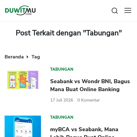
Tabungan
Reksadana
Post Terkait dengan "Tabungan"
Emas
Pengeluaran
Saham
Asuransi
Kartu Kredit
Beranda
Tag
Bitcoin
Rencana Keuangan
KPR
Investasi
Pinjaman
TABUNGAN
Mengelola keuangan
KTA
Seabank vs Wondr BNI, Bagus
Kartu Kredit
Pinjaman Online
Mana Buat Online Banking
KTA
Hutang
17 Juli 2026
0
Komentar
KPR
Kredit Usaha
TABUNGAN
Pinjaman Online
myBCA vs Seabank, Mana
Broker Forex