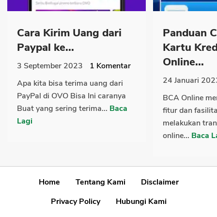
Cara Kirim Uang dari
Panduan C
Paypal ke...
Kartu Kred
Online...
3 September 2023
1
Komentar
24 Januari 202
Apa kita bisa terima uang dari
PayPal di OVO Bisa Ini caranya
BCA Online me
Buat yang sering terima...
Baca
fitur dan fasili
Lagi
melakukan tran
online...
Baca L
Home
Tentang Kami
Disclaimer
Privacy Policy
Hubungi Kami