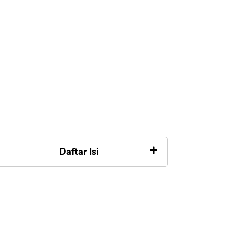
Daftar Isi
Perbedaan Bank Jago dan Allo
Bank
Apa itu Bank Jago