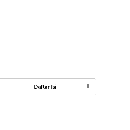
Daftar Isi
Perbandingan Perbedaan Jago
Bank dan Blu BCA
Apa itu Jago Bank