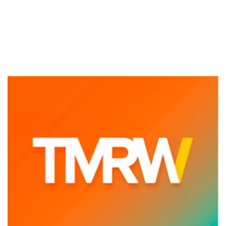
Sekuritas Saham
Bank Digital
Crypto
Assets Crypto
Exchange
Asuransi
Asuransi Jiwa
Asuransi Kesehatan
Asuransi Syariah