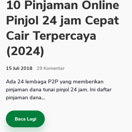
10 Pinjaman Online
Sekuritas Saham
Pinjol 24 jam Cepat
Bank Digital
Crypto
Cair Terpercaya
Assets Crypto
(2024)
Exchange
Asuransi
15 Juli 2018
29
Komentar
Asuransi Jiwa
Ada 24 lembaga P2P yang memberikan
Asuransi Kesehatan
pinjaman dana tunai pinjol 24 jam. Ini daftar
Asuransi Syariah
pinjaman dana...
Baca Lagi