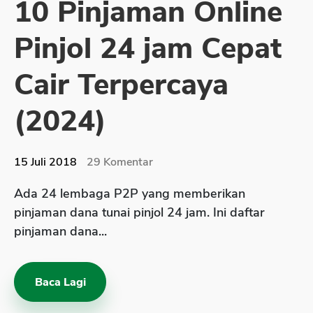
10 Pinjaman Online
Sekuritas Saham
Pinjol 24 jam Cepat
Bank Digital
Crypto
Cair Terpercaya
Assets Crypto
(2024)
Exchange
Asuransi
15 Juli 2018
29
Komentar
Asuransi Jiwa
Ada 24 lembaga P2P yang memberikan
Asuransi Kesehatan
pinjaman dana tunai pinjol 24 jam. Ini daftar
Asuransi Syariah
pinjaman dana...
Baca Lagi