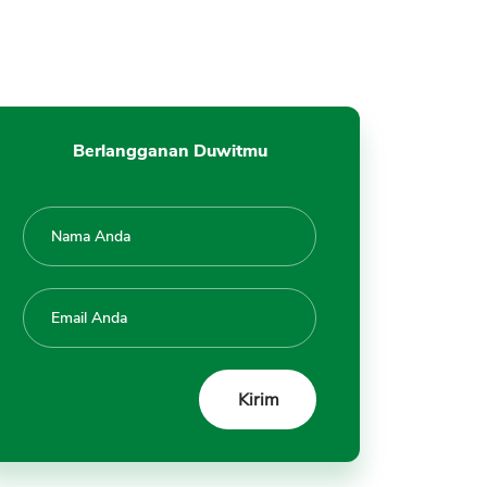
Lingkungan
10. Tidak Punya Kemampuan
Membayar Tagihan KTA
11. Keluarga Dekat Tidak Bisa
Dihubungi
Berlangganan Duwitmu
12. Dokumen Pendukung Tidak
Lengkap dan Tidak Valid
13. Usaha Tidak Bisa Diverifikasi
14. Tempat Bekerja Tidak Bisa
Diverifikasi
15. Hasil Credit Score Rendah
16. Pernah Ditolak Sebelumnya
Dibawah 3 Bulan