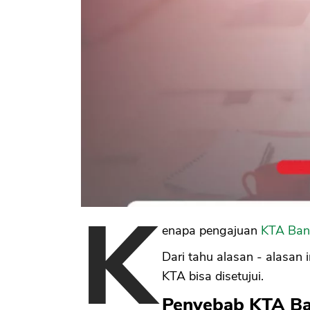
K
enapa pengajuan
KTA Ban
Dari tahu alasan - alasan 
KTA bisa disetujui.
Penyebab KTA Ba