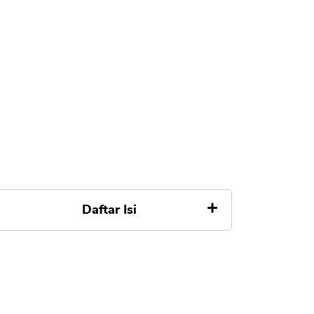
Daftar Isi
Penyebab KTA Bank OCBC Nisp
Ditolak dan Cara Mengatasinya
1. Tidak Memenuhi Persyaratan