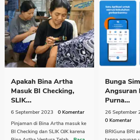
Apakah Bina Artha
Bunga Simu
Masuk BI Checking,
Angsuran 
SLIK...
Purna...
6 September 2023
0
Komentar
26 September 
0
Komentar
Pinjaman di Bina Artha masuk ke
BI Checking dan SLIK OJK karena
BRIGuna BRI a
Bina Artha Ventura Telah...
Baca
tanpa agunan u