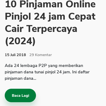
10 Pinjaman Online
Sekuritas Saham
Pinjol 24 jam Cepat
Bank Digital
Crypto
Cair Terpercaya
Assets Crypto
(2024)
Exchange
Asuransi
15 Juli 2018
29
Komentar
Asuransi Jiwa
Ada 24 lembaga P2P yang memberikan
Asuransi Kesehatan
pinjaman dana tunai pinjol 24 jam. Ini daftar
Asuransi Syariah
pinjaman dana...
Baca Lagi