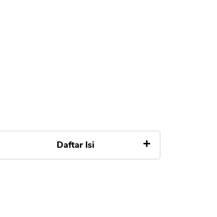
Daftar Isi
1. Exness
2. XM
3. FBS