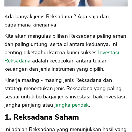
Sekuritas Saham
Bank Digital
Ada banyak jenis Reksadana ? Apa saja dan
bagaimana kinerjanya
Crypto
Kita akan mengulas pilihan Reksadana paling aman
Assets Crypto
dan paling untung, serta di antara keduanya. Ini
Exchange
penting diketaahui karena kunci sukses
Investasi
Asuransi
Reksadana
adalah kecocokan antara tujuan
keuangan dan jenis instrumen yang dipilih.
Asuransi Jiwa
Kinerja masing - masing jenis Reksadana dan
Asuransi Kesehatan
strategi menentukan jenis Reksadana yang paling
Asuransi Syariah
sesuai untuk berbagai jenis investasi, baik investasi
jangka panjang atau
jangka pendek
.
1. Reksadana Saham
Ini adalah Reksadana yang menunjukkan hasil yang