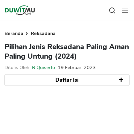
Tabungan
Reksadana
Beranda
Reksadana
Emas
Pilihan Jenis Reksadana Paling Aman
Saham
Paling Untung (2024)
Bitcoin
Ditulis Oleh
R Quiserto
19 Februari 2023
Daftar Isi
Pengeluaran
Asuransi
Rencana Keuangan