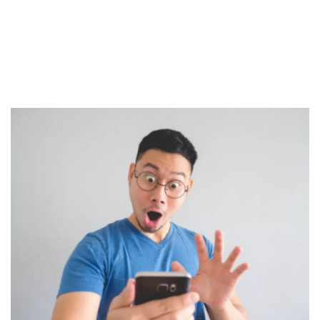
Kartu Kredit
KPR
KTA
Pinjaman Online
Pinjaman
Kartu Kredit
KTA
KPR
Kredit Usaha
Pinjaman Online
Broker Forex