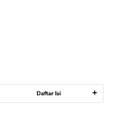
Daftar Isi
Apa itu Investasi Jangka Pendek
Apa Investasi Jangka Pendek
Aman