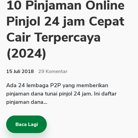
10 Pinjaman Online
Sekuritas Saham
Pinjol 24 jam Cepat
Bank Digital
Crypto
Cair Terpercaya
Assets Crypto
(2024)
Exchange
Asuransi
15 Juli 2018
29
Komentar
Asuransi Jiwa
Ada 24 lembaga P2P yang memberikan
Asuransi Kesehatan
pinjaman dana tunai pinjol 24 jam. Ini daftar
Asuransi Syariah
pinjaman dana...
Baca Lagi