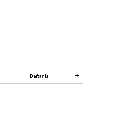
Daftar Isi
Apa Alasan Home Credit Tidak
Sebar Data Pribadi Nasabah
1. Home Credit Resmi dan