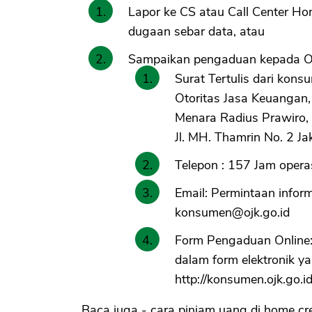
Lapor ke CS atau Call Center Hom
dugaan sebar data, atau
Sampaikan pengaduan kepada OJK
Surat Tertulis dari kon
Otoritas Jasa Keuangan
Menara Radius Prawiro, 
Jl. MH. Thamrin No. 2 J
Telepon : 157 Jam opera
Email: Permintaan infor
konsumen@ojk.go.id
Form Pengaduan Online
dalam form elektronik ya
http://konsumen.ojk.go
Baca juga - cara pinjam uang di home cre