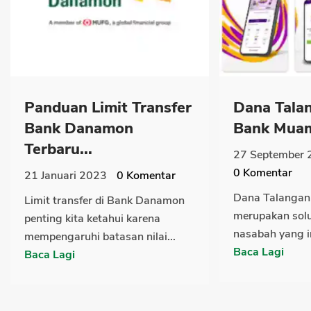
Panduan Limit Transfer
Dana Talan
Bank Danamon
Bank Muama
Terbaru...
27 September 
0
Komentar
21 Januari 2023
0
Komentar
Dana Talangan
Limit transfer di Bank Danamon
merupakan solu
penting kita ketahui karena
nasabah yang in
mempengaruhi batasan nilai...
Baca Lagi
Baca Lagi