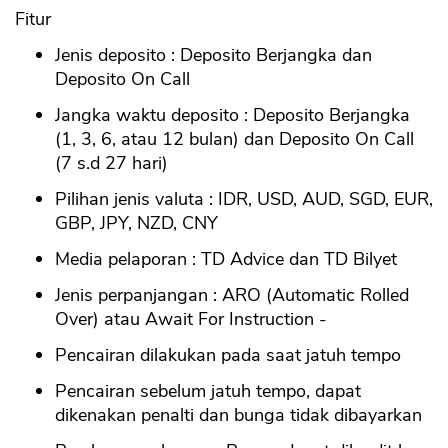
Fitur
Jenis deposito : Deposito Berjangka dan
Deposito On Call
Jangka waktu deposito : Deposito Berjangka
(1, 3, 6, atau 12 bulan) dan Deposito On Call
(7 s.d 27 hari)
Pilihan jenis valuta : IDR, USD, AUD, SGD, EUR,
GBP, JPY, NZD, CNY
Media pelaporan : TD Advice dan TD Bilyet
Jenis perpanjangan : ARO (Automatic Rolled
Over) atau Await For Instruction -
Pencairan dilakukan pada saat jatuh tempo
Pencairan sebelum jatuh tempo, dapat
dikenakan penalti dan bunga tidak dibayarkan