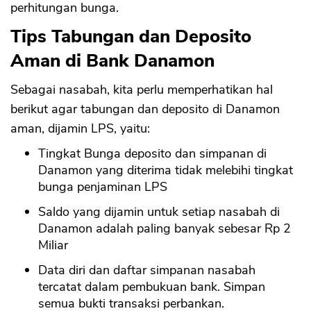
perhitungan bunga.
Tips Tabungan dan Deposito
Aman di Bank Danamon
Sebagai nasabah, kita perlu memperhatikan hal
berikut agar tabungan dan deposito di Danamon
aman, dijamin LPS, yaitu:
Tingkat Bunga deposito dan simpanan di
Danamon yang diterima tidak melebihi tingkat
bunga penjaminan LPS
Saldo yang dijamin untuk setiap nasabah di
Danamon adalah paling banyak sebesar Rp 2
Miliar
Data diri dan daftar simpanan nasabah
tercatat dalam pembukuan bank. Simpan
semua bukti transaksi perbankan.