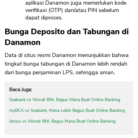
aplikasi Danamon juga memerlukan kode
verifikasi (OTP) dan/atau PIN sebelum
dapat diproses.
Bunga Deposito dan Tabungan di
Danamon
Data di situs resmi Danamon menunjukkan bahwa
tingkat bunga tabungan di Danamon lebih rendah
dari bunga penjaminan LPS, sehingga aman.
Baca Juga:
Seabank vs Wondr BNI, Bagus Mana Buat Online Banking
myBCA vs Seabank, Mana Lebih Bagus Buat Online Banking
Jenius vs Wondr BNI, Bagus Mana Buat Online Banking