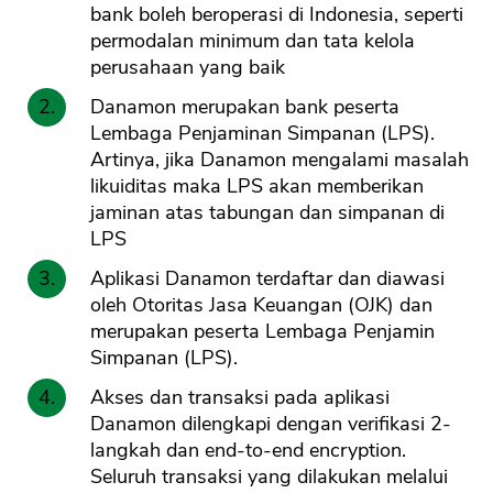
bank boleh beroperasi di Indonesia, seperti
permodalan minimum dan tata kelola
perusahaan yang baik
Danamon merupakan bank peserta
Lembaga Penjaminan Simpanan (LPS).
Artinya, jika Danamon mengalami masalah
likuiditas maka LPS akan memberikan
jaminan atas tabungan dan simpanan di
LPS
Aplikasi Danamon terdaftar dan diawasi
oleh Otoritas Jasa Keuangan (OJK) dan
merupakan peserta Lembaga Penjamin
Simpanan (LPS).
Akses dan transaksi pada aplikasi
Danamon dilengkapi dengan verifikasi 2-
langkah dan end-to-end encryption.
Seluruh transaksi yang dilakukan melalui