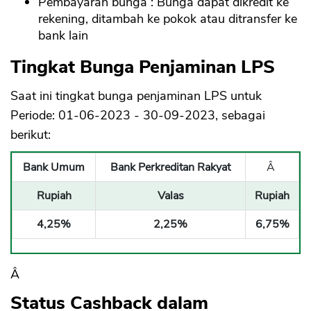
Pembayaran bunga : Bunga dapat dikredit ke
rekening, ditambah ke pokok atau ditransfer ke
bank lain
Tingkat Bunga Penjaminan LPS
Saat ini tingkat bunga penjaminan LPS untuk
Periode: 01-06-2023 - 30-09-2023, sebagai
berikut:
Bank Umum
Bank Perkreditan Rakyat
Â
Rupiah
Valas
Rupiah
4,25%
2,25%
6,75%
Â
Status Cashback dalam