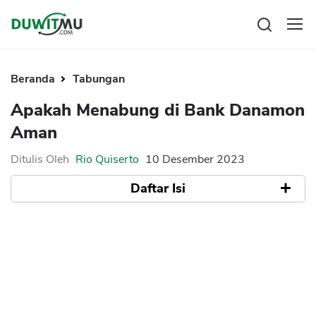
Tabungan
Reksadana
Beranda
Tabungan
Emas
Pengeluaran
Apakah Menabung di Bank Danamon
Saham
Asuransi
Aman
Kartu Kredit
Bitcoin
Rencana Keuangan
KPR
Investasi
Ditulis Oleh
Rio Quiserto
10 Desember 2023
Pinjaman
Mengelola keuangan
KTA
Daftar Isi
Kartu Kredit
Pinjaman Online
KTA
Hutang
Alasan Menabung dan Deposito di Bank
KPR
Danamon Aman
Bunga Deposito dan Tabungan di Danamon
Kredit Usaha
Tingkat Bunga Penjaminan LPS
Pinjaman Online
Status Cashback dalam Penjaminan LPS
Broker Forex
Tips Tabungan dan Deposito Aman di Bank