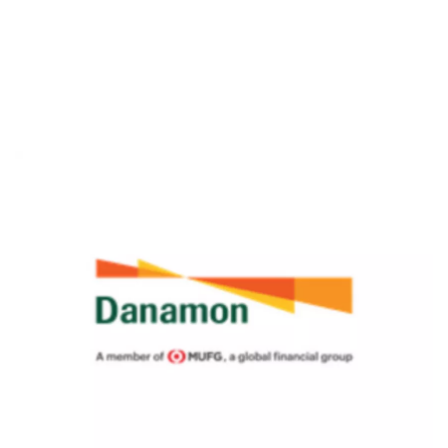
#4 Contoh Kasus Take Over Bank
Sekuritas Saham
Danamon ke Bank Lain
#5 Biaya Take Over KPR
Bank Digital
Kesimpulan
Crypto
Assets Crypto
Exchange
Asuransi
Asuransi Jiwa
Asuransi Kesehatan
Asuransi Syariah