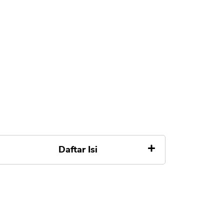
Daftar Isi
1. Persiapkan Syarat Pelunasan
Angsuran KPR OCBC Nisp
2. Berikan Persyaratan Pelunasan