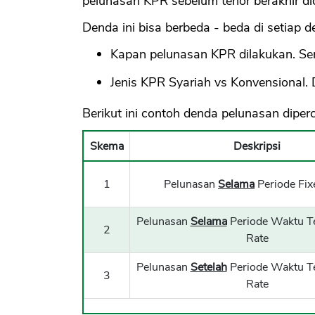
pelunasan KPR sebelum tenor berakhir di
Denda ini bisa berbeda - beda di setiap d
Kapan pelunasan KPR dilakukan. Se
Jenis KPR Syariah vs Konvensional. 
Berikut ini contoh denda pelunasan dipe
Skema
Deskripsi
1
Pelunasan
Selama
Periode Fix
Pelunasan
Selama
Periode Waktu Te
2
Rate
Pelunasan
Setelah
Periode Waktu Te
3
Rate