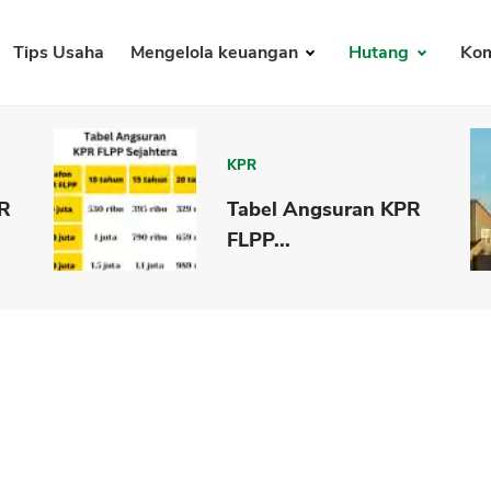
Tips Usaha
Mengelola keuangan
Hutang
Kom
KPR
PR
Tabel Angsuran KPR
FLPP...