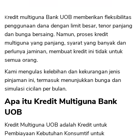
Kekurangan
Butuh Jaminan Tanah dan Rumah
Kredit multiguna Bank UOB memberikan fleksibilitas
Resiko Jaminan Disita Bank
penggunaan dana dengan limit besar, tenor panjang
Proses Pinjaman Lama
Banyak Biaya Admin Harus Dibayar
dan bunga bersaing. Namun, proses kredit
Nilai Kredit Tergantung Nilai Jaminan
multiguna yang panjang, syarat yang banyak dan
Pelunasan Dipercepat Kena Denda
perlunya jaminan, membuat kredit ini tidak untuk
Minimum Penghasilan Rp 10 Juta
semua orang.
Dilaporkan di SLIK OJK
Kami mengulas kelebihan dan kekurangan jenis
pinjaman ini, termasuk menunjukkan bunga dan
simulasi cicilan per bulan.
Apa itu Kredit Multiguna Bank
UOB
Kredit Multiguna UOB adalah Kredit untuk
Pembiayaan Kebutuhan Konsumtif untuk