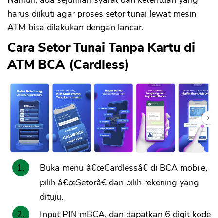
Namun, ada sejumlah syarat dan ketentuan yang
harus diikuti agar proses setor tunai lewat mesin
ATM bisa dilakukan dengan lancar.
Cara Setor Tunai Tanpa Kartu di
ATM BCA (Cardless)
Buka menu â€œCardlessâ€ di BCA mobile,
pilih â€œSetorâ€ dan pilih rekening yang
dituju.
Input PIN mBCA, dan dapatkan 6 digit kode