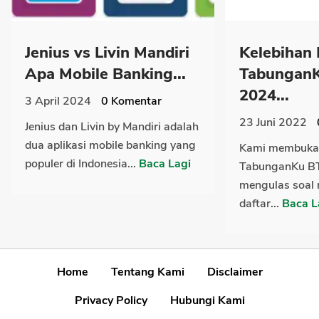
Jenius vs Livin Mandiri
Kelebihan
Apa Mobile Banking...
Tabungan
2024...
3 April 2024
0
Komentar
23 Juni 2022
Jenius dan Livin by Mandiri adalah
dua aplikasi mobile banking yang
Kami membuka 
populer di Indonesia...
Baca Lagi
TabunganKu B
mengulas soal 
daftar...
Baca L
Home
Tentang Kami
Disclaimer
Privacy Policy
Hubungi Kami