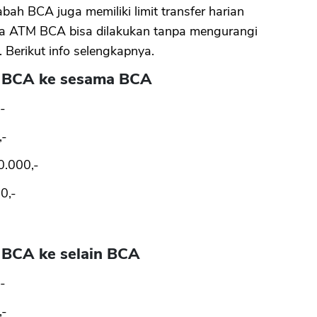
sabah BCA juga memiliki limit transfer harian
via ATM BCA bisa dilakukan tanpa mengurangi
. Berikut info selengkapnya.
TM BCA ke sesama BCA
-
,-
0.000,-
0,-
M BCA ke selain BCA
-
,-