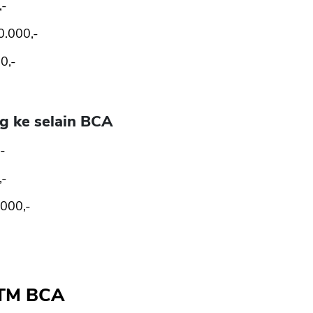
,-
0.000,-
0,-
ng ke selain BCA
-
,-
000,-
 ATM BCA