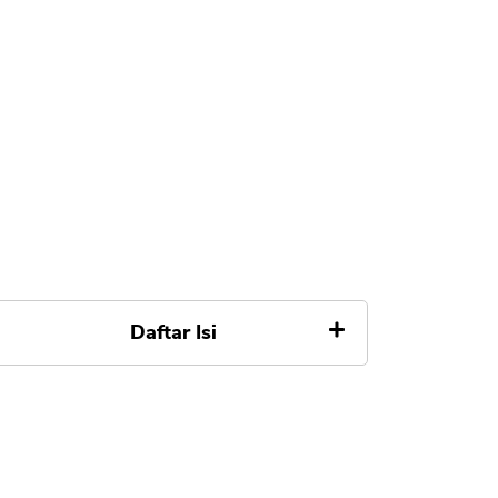
Daftar Isi
Jenis Limit Transfer Internet
Banking melalui KlikBCA
Pembelian Pulsa dan Isi Ulang