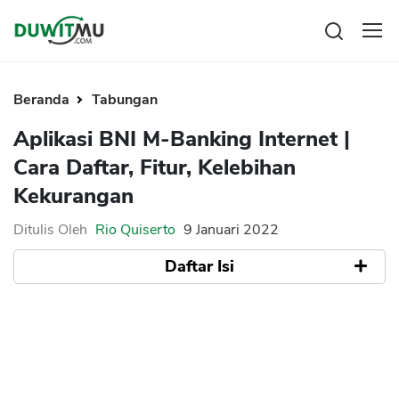
Tabungan
Reksadana
Beranda
Tabungan
Emas
Pengeluaran
Aplikasi BNI M-Banking Internet |
Saham
Asuransi
Cara Daftar, Fitur, Kelebihan
Kartu Kredit
Bitcoin
Rencana Keuangan
Kekurangan
KPR
Investasi
Pinjaman
Mengelola keuangan
KTA
Ditulis Oleh
Rio Quiserto
9 Januari 2022
Kartu Kredit
Pinjaman Online
Daftar Isi
KTA
Hutang
KPR
Cara Daftar BNI M-Banking
Kredit Usaha
Fitur Unggulan
Pinjaman Online
1. Personalisasi User Menggunakan
Biometric
Broker Forex
2. BNI Chat