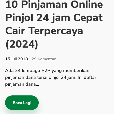
10 Pinjaman Online
Sekuritas Saham
Pinjol 24 jam Cepat
Bank Digital
Crypto
Cair Terpercaya
Assets Crypto
(2024)
Exchange
Asuransi
15 Juli 2018
29
Komentar
Asuransi Jiwa
Ada 24 lembaga P2P yang memberikan
Asuransi Kesehatan
pinjaman dana tunai pinjol 24 jam. Ini daftar
Asuransi Syariah
pinjaman dana...
Baca Lagi